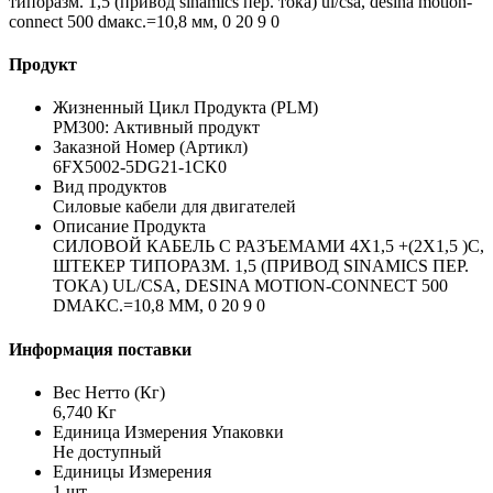
типоразм. 1,5 (привод sinamics пер. тока) ul/csa, desina motion-
connect 500 dмакс.=10,8 мм, 0 20 9 0
Продукт
Жизненный Цикл Продукта (PLM)
PM300: Активный продукт
Заказной Номер (Артикл)
6FX5002-5DG21-1CK0
Вид продуктов
Силовые кабели для двигателей
Описание Продукта
СИЛОВОЙ КАБЕЛЬ С РАЗЪЕМАМИ 4X1,5 +(2X1,5 )C,
ШТЕКЕР ТИПОРАЗМ. 1,5 (ПРИВОД SINAMICS ПЕР.
ТОКА) UL/CSA, DESINA MOTION-CONNECT 500
DМАКС.=10,8 ММ, 0 20 9 0
Информация поставки
Вес Нетто (Кг)
6,740 Кг
Единица Измерения Упаковки
Не доступный
Единицы Измерения
1 шт.