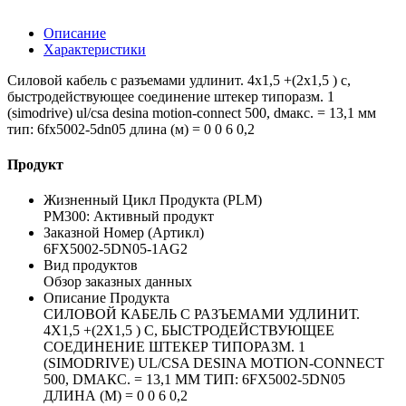
Описание
Характеристики
Силовой кабель с разъемами удлинит. 4x1,5 +(2x1,5 ) c,
быстродействующее соединение штекер типоразм. 1
(simodrive) ul/csa desina motion-connect 500, dмакс. = 13,1 мм
тип: 6fx5002-5dn05 длина (м) = 0 0 6 0,2
Продукт
Жизненный Цикл Продукта (PLM)
PM300: Активный продукт
Заказной Номер (Артикл)
6FX5002-5DN05-1AG2
Вид продуктов
Обзор заказных данных
Описание Продукта
СИЛОВОЙ КАБЕЛЬ С РАЗЪЕМАМИ УДЛИНИТ.
4X1,5 +(2X1,5 ) C, БЫСТРОДЕЙСТВУЮЩЕЕ
СОЕДИНЕНИЕ ШТЕКЕР ТИПОРАЗМ. 1
(SIMODRIVE) UL/CSA DESINA MOTION-CONNECT
500, DМАКС. = 13,1 ММ ТИП: 6FX5002-5DN05
ДЛИНА (М) = 0 0 6 0,2