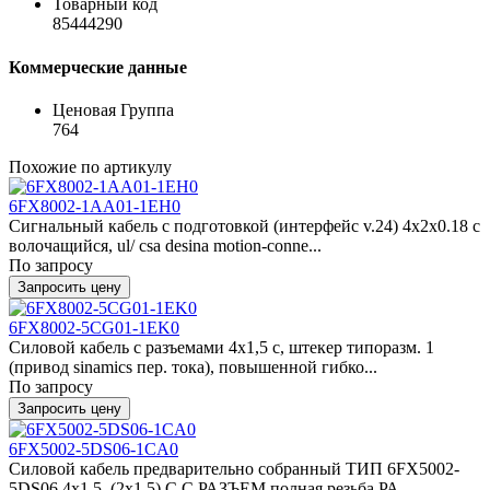
Товарный код
85444290
Коммерческие данные
Ценовая Группа
764
Похожие по артикулу
6FX8002-1AA01-1EH0
Сигнальный кабель с подготовкой (интерфейс v.24) 4x2x0.18 c
волочащийся, ul/ csa desina motion-conne...
По запросу
Запросить цену
6FX8002-5CG01-1EK0
Силовой кабель с разъемами 4x1,5 c, штекер типоразм. 1
(привод sinamics пер. тока), повышенной гибко...
По запросу
Запросить цену
6FX5002-5DS06-1CA0
Силовой кабель предварительно собранный ТИП 6FX5002-
5DS06 4x1.5, (2x1.5) C C РАЗЪЕМ полная резьба РА...