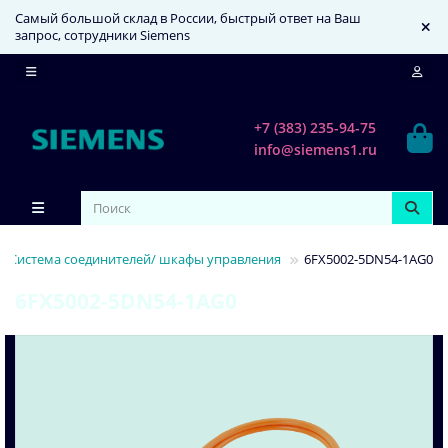
Самый большой склад в России, быстрый ответ на Ваш
запрос, сотрудники Siemens
+7 (383) 235-94-75
info@siemens1.ru
Система соединителей/ шкафы управления
6FX5002-5DN54-1AG0
6FX5002-5DN54-1AG0