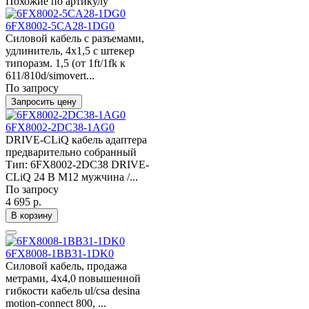
Похожие по артикулу
6FX8002-5CA28-1DG0
Силовой кабель с разъемами,
удлинитель, 4x1,5 c штекер
типоразм. 1,5 (от 1ft/1fk к
611/810d/simovert...
По запросу
Запросить цену
6FX8002-2DC38-1AG0
DRIVE-CLiQ кабель адаптера
предварительно собранный
Тип: 6FX8002-2DC38 DRIVE-
CLiQ 24 В M12 мужчина /...
По запросу
4 695 р.
В корзину
6FX8008-1BB31-1DK0
Силовой кабель, продажа
метрами, 4x4,0 повышенной
гибкости кабель ul/csa desina
motion-connect 800, ...