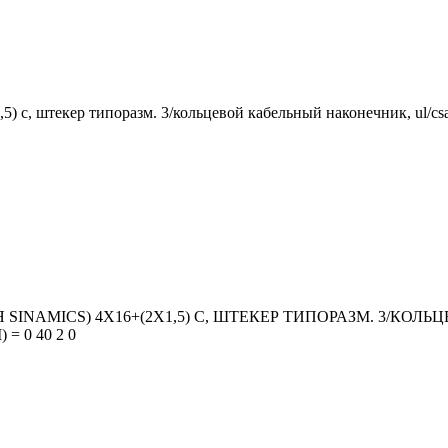
,5) c, штекер типоразм. 3/кольцевой кабельный наконечник, ul/csa 
 SINAMICS) 4X16+(2X1,5) C, ШТЕКЕР ТИПОРАЗМ. 3/КОЛ
 0 40 2 0