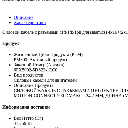
Описание
Характеристики
Силовой кабель с разъемами (1ft/1fk/1ph для sinamics) 4x16+(2x1
Продукт
Жизненный Цикл Продукта (PLM)
PM300: Активный продукт
Заказной Номер (Артикл)
6FX5002-5DS23-1EC0
Вид продуктов
Силовые кабели для двигателей
Описание Продукта
СИЛОВОЙ КАБЕЛЬ С РАЗЪЕМАМИ (1FT/1FK/1PH ДЛЯ
MOTION-CONNECT 500 DМАКС.=24,7 ММ, ДЛИНА (M) =
Информация поставки
Вес Нетто (Кг)
47,759 Кг