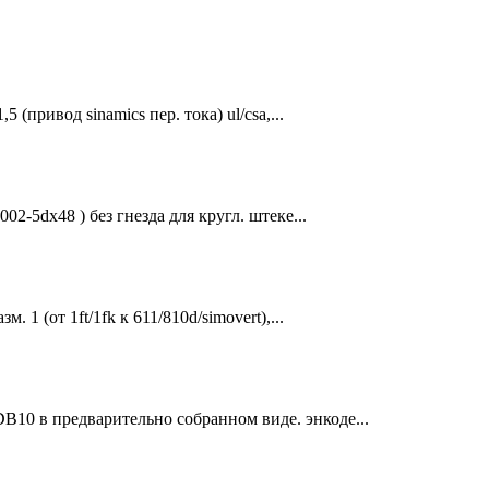
 (привод sinamics пер. тока) ul/csa,...
02-5dx48 ) без гнезда для кругл. штеке...
 1 (от 1ft/1fk к 611/810d/simovert),...
10 в предварительно собранном виде. энкоде...