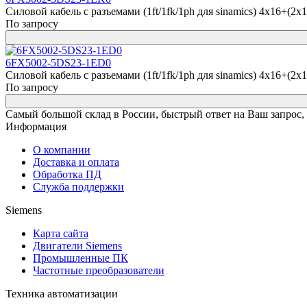
Силовой кабель с разъемами (1ft/1fk/1ph для sinamics) 4x16+(2x
По запросу
6FX5002-5DS23-1ED0
Силовой кабель с разъемами (1ft/1fk/1ph для sinamics) 4x16+(2x
По запросу
Самый большой склад в России, быстрый ответ на Ваш запрос,
Информация
О компании
Доставка и оплата
Обработка ПД
Служба поддержки
Siemens
Карта сайта
Двигатели Siemens
Промышленные ПК
Частотные преобразователи
Техника автоматизации