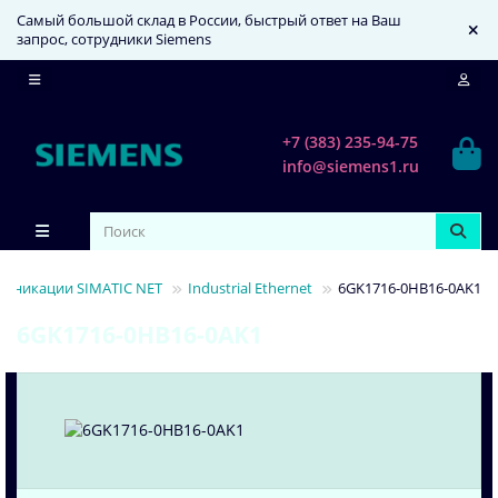
Самый большой склад в России, быстрый ответ на Ваш
запрос, сотрудники Siemens
+7 (383) 235-94-75
info@siemens1.ru
уникации SIMATIC NET
Industrial Ethernet
6GK1716-0HB16-0AK1
6GK1716-0HB16-0AK1