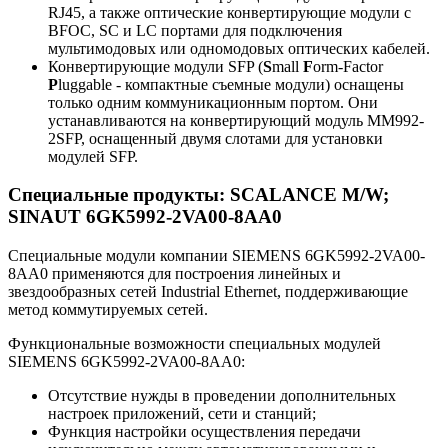
RJ45, а также оптические конвертирующие модули с
BFOC, SC и LC портами для подключения
мультимодовых или одномодовых оптических кабелей.
Конвертирующие модули SFP (
S
mall
F
orm-Factor
P
luggable - компактные съемные модули) оснащены
только одним коммуникационным портом. Они
устанавливаются на конвертирующий модуль MM992-
2SFP, оснащенный двумя слотами для установки
модулей SFP.
Специальные продукты: SCALANCE M/W;
SINAUT 6GK5992-2VA00-8AA0
Специальные модули компании SIEMENS 6GK5992-2VA00-
8AA0 применяются для построения линейных и
звездообразных сетей Industrial Ethernet, поддерживающие
метод коммутируемых сетей.
Функциональные возможности специальных модулей
SIEMENS 6GK5992-2VA00-8AA0:
Отсутствие нужды в проведении дополнительных
настроек приложений, сети и станций;
Функция настройки осуществления передачи