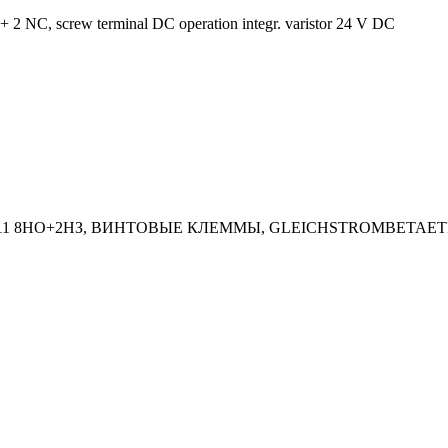
 2 NC, screw terminal DC operation integr. varistor 24 V DC
11 8НО+2НЗ, ВИНТОВЫЕ КЛЕММЫ, GLEICHSTROMBETAETI