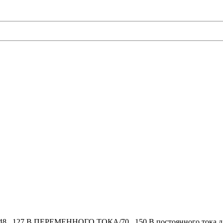
8...127 В ПЕРЕМЕННОГО ТОКА/70...150 В постоянного тока дл