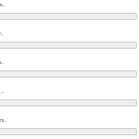
о..
..
..
..
з..