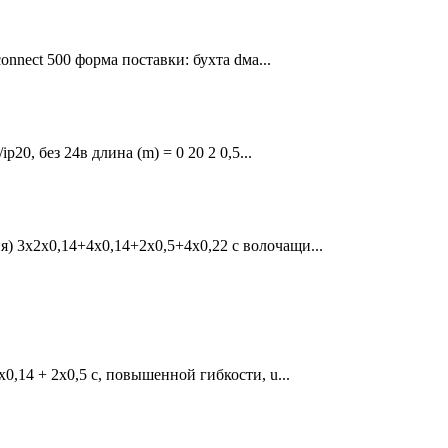
connect 500 форма поставки: бухта dма...
p20, без 24в длина (m) = 0 20 2 0,5...
) 3x2x0,14+4x0,14+2x0,5+4x0,22 c волочащи...
0,14 + 2x0,5 c, повышенной гибкости, u...