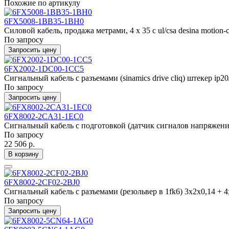
Похожие по артикулу
6FX5008-1BB35-1BH0
Силовой кабель, продажа метрами, 4 x 35 c ul/csa desina motion-
По запросу
Запросить цену
6FX2002-1DC00-1CC5
Сигнальный кабель с разъемами (sinamics drive cliq) штекер ip20/i
По запросу
Запросить цену
6FX8002-2CA31-1EC0
Сигнальный кабель с подготовкой (датчик сигналов напряжения
По запросу
22 506 р.
В корзину
6FX8002-2CF02-2BJ0
Сигнальный кабель с разъемами (резольвер в 1fk6) 3x2x0,14 + 4x
По запросу
Запросить цену