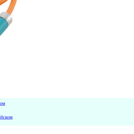
ком
ийском