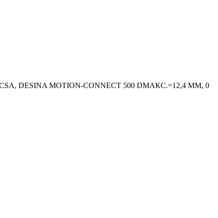
/CSA, DESINA MOTION-CONNECT 500 DМАКС.=12,4 ММ, 0