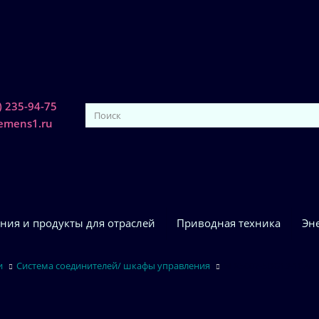
) 235-94-75
iemens1.ru
ния и продукты для отраслей
Приводная техника
Эн
и
Система соединителей/ шкафы управления
6FX5002-5DG13-1CA0