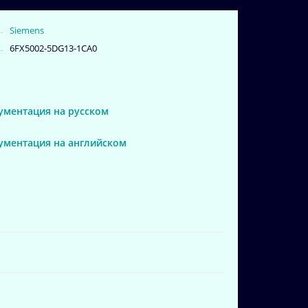
Siemens
6FX5002-5DG13-1CA0
ументация на русском
кументация на английском