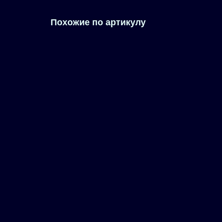
Похожие по артикулу
6FX8002-2EQ34-1BA0
Сигнальный кабель с разъемами, удлинитель, (абсолют