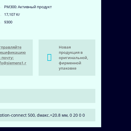
PM300: Активный продукт
17,107 Кг
9300
тправляйте
Новая
пецификацию
продукция в
 почту:
оригинальной,
fo@siemens1.r
фирменной
упаковке
tion-connect 500, dмакс.=20.8 мм, 0 20 0 0