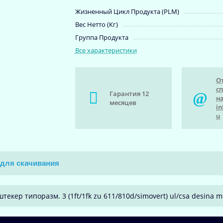
Жизненный Цикл Продукта (PLM)
Вес Нетто (Кг)
Группа Продукта
Все характеристики
О
с
Гарантия 12
на
месяцев
in
u
для скачивания
текер типоразм. 3 (1ft/1fk zu 611/810d/simovert) ul/csa desina mo