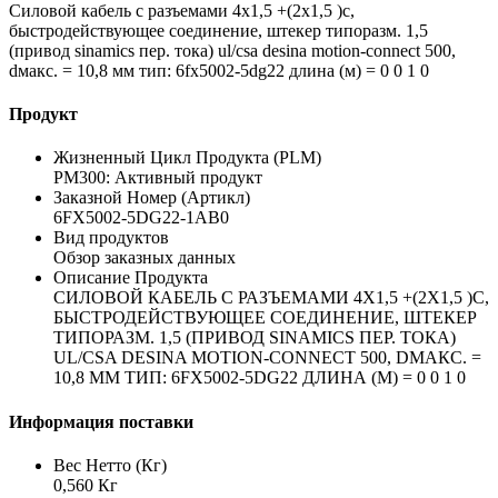
Силовой кабель с разъемами 4x1,5 +(2x1,5 )c,
быстродействующее соединение, штекер типоразм. 1,5
(привод sinamics пер. тока) ul/csa desina motion-connect 500,
dмакс. = 10,8 мм тип: 6fx5002-5dg22 длина (м) = 0 0 1 0
Продукт
Жизненный Цикл Продукта (PLM)
PM300: Активный продукт
Заказной Номер (Артикл)
6FX5002-5DG22-1AB0
Вид продуктов
Обзор заказных данных
Описание Продукта
СИЛОВОЙ КАБЕЛЬ С РАЗЪЕМАМИ 4X1,5 +(2X1,5 )C,
БЫСТРОДЕЙСТВУЮЩЕЕ СОЕДИНЕНИЕ, ШТЕКЕР
ТИПОРАЗМ. 1,5 (ПРИВОД SINAMICS ПЕР. ТОКА)
UL/CSA DESINA MOTION-CONNECT 500, DМАКС. =
10,8 ММ ТИП: 6FX5002-5DG22 ДЛИНА (М) = 0 0 1 0
Информация поставки
Вес Нетто (Кг)
0,560 Кг