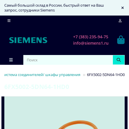
Самый большой склад в России, быстрый ответ на Ваш
запрос, сотрудники Siemens
+7 (383) 235-94-75
info@siemens1.ru
Система соединителей/ шкафы управления
6FX5002-5DN64-1HD0
6FX5002-5DN64-1HD0