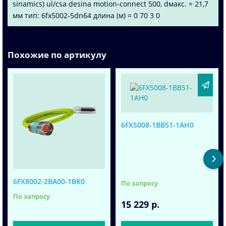
sinamics) ul/csa desina motion-connect 500, dмакс. = 21,7
мм тип: 6fx5002-5dn64 длина (м) = 0 70 3 0
Похожие по артикулу
6FX5008-1BB51-1AH0
6FX8002-2BA00-1BK0
По запросу
По запросу
15 229 р.