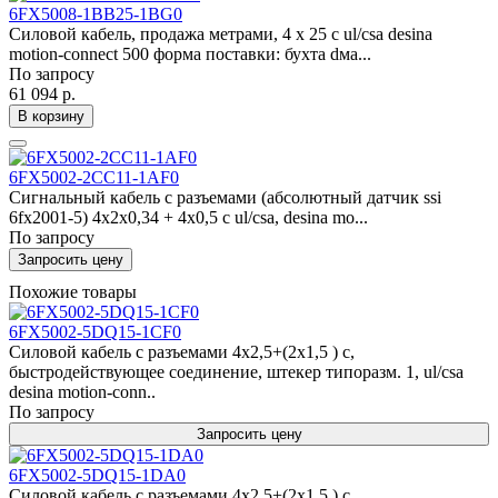
6FX5008-1BB25-1BG0
Силовой кабель, продажа метрами, 4 x 25 c ul/csa desina
motion-connect 500 форма поставки: бухта dма...
По запросу
61 094 р.
В корзину
6FX5002-2CC11-1AF0
Сигнальный кабель с разъемами (абсолютный датчик ssi
6fx2001-5) 4x2x0,34 + 4x0,5 c ul/csa, desina mo...
По запросу
Запросить цену
Похожие товары
6FX5002-5DQ15-1CF0
Силовой кабель с разъемами 4x2,5+(2x1,5 ) c,
быстродействующее соединение, штекер типоразм. 1, ul/csa
desina motion-conn..
По запросу
Запросить цену
6FX5002-5DQ15-1DA0
Силовой кабель с разъемами 4x2,5+(2x1,5 ) c,