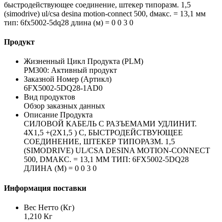
быстродействующее соединение, штекер типоразм. 1,5
(simodrive) ul/csa desina motion-connect 500, dмакс. = 13,1 мм
тип: 6fx5002-5dq28 длина (м) = 0 0 3 0
Продукт
Жизненный Цикл Продукта (PLM)
PM300: Активный продукт
Заказной Номер (Артикл)
6FX5002-5DQ28-1AD0
Вид продуктов
Обзор заказных данных
Описание Продукта
СИЛОВОЙ КАБЕЛЬ С РАЗЪЕМАМИ УДЛИНИТ.
4X1,5 +(2X1,5 ) C, БЫСТРОДЕЙСТВУЮЩЕЕ
СОЕДИНЕНИЕ, ШТЕКЕР ТИПОРАЗМ. 1,5
(SIMODRIVE) UL/CSA DESINA MOTION-CONNECT
500, DМАКС. = 13,1 ММ ТИП: 6FX5002-5DQ28
ДЛИНА (М) = 0 0 3 0
Информация поставки
Вес Нетто (Кг)
1,210 Кг