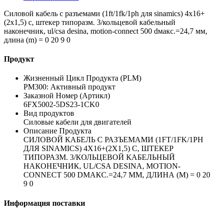
Силовой кабель с разъемами (1ft/1fk/1ph для sinamics) 4x16+
(2x1,5) c, штекер типоразм. 3/кольцевой кабельный
наконечник, ul/csa desina, motion-connect 500 dмакс.=24,7 мм,
длина (m) = 0 20 9 0
Продукт
Жизненный Цикл Продукта (PLM)
PM300: Активный продукт
Заказной Номер (Артикл)
6FX5002-5DS23-1CK0
Вид продуктов
Силовые кабели для двигателей
Описание Продукта
СИЛОВОЙ КАБЕЛЬ С РАЗЪЕМАМИ (1FT/1FK/1PH
ДЛЯ SINAMICS) 4X16+(2X1,5) C, ШТЕКЕР
ТИПОРАЗМ. 3/КОЛЬЦЕВОЙ КАБЕЛЬНЫЙ
НАКОНЕЧНИК, UL/CSA DESINA, MOTION-
CONNECT 500 DМАКС.=24,7 ММ, ДЛИНА (M) = 0 20
9 0
Информация поставки