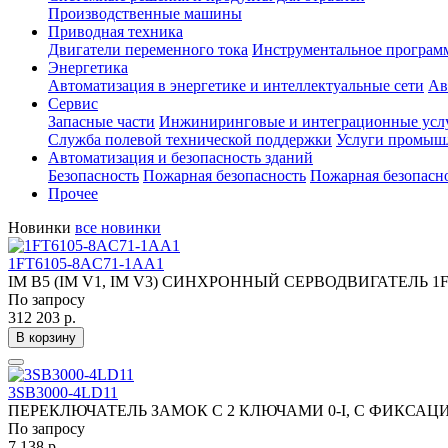
Производственные машины
Приводная техника
Двигатели переменного тока
Инструментальное програм
Энергетика
Автоматизация в энергетике и интеллектуальные сети
Ав
Сервис
Запасные части
Инжиниринговые и интеграционные усл
Служба полевой технической поддержки
Услуги промышл
Автоматизация и безопасность зданий
Безопасность
Пожарная безопасность
Пожарная безопасн
Прочее
Новинки
все новинки
1FT6105-8AC71-1AA1
IM B5 (IM V1, IM V3) СИНХРОННЫЙ СЕРВОДВИГАТЕЛЬ 
По запросу
312 203 р.
В корзину
3SB3000-4LD11
ПЕРЕКЛЮЧАТЕЛЬ ЗАМОК С 2 КЛЮЧАМИ 0-I, С ФИКСАЦИЕ
По запросу
7 138 р.