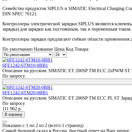
Семейства продуктов SIPLUS и SIMATIC Electrical Charging C
DIN SPEC 70121.
Контроллеры электрической зарядки SIPLUS являются ключев
зарядка) для зарядки как постоянным, так и переменным током
Контроллеры зарядки предлагают гибкие области применения дл
По умолчанию
Название
Цена
Код Товара
6FE1242-6TM10-0BB1
Описание на русском: SIMATIC ET 200SP TM ECC 2xPWM ST Конт
По запросу
6FE1242-6TM20-0BB1
Описание на русском: SIMATIC ET 200SP TM ECC PL ST Зарядн
По запросу
111 962 р.
В корзину
Показано с 1 по 2 из 2 (всего 1 страниц)
Самый большой склад в России, быстрый ответ на Ваш запрос,