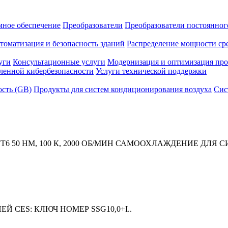
мное обеспечение
Преобразователи
Преобразователи постоянног
томатизация и безопасность зданий
Распределение мощности ср
уги
Консультационные услуги
Модернизация и оптимизация про
енной кибербезопасности
Услуги технической поддержки
ость (GB)
Продукты для систем кондиционирования воздуха
Сис
1FT6 50 HM, 100 К, 2000 ОБ/МИН САМООХЛАЖДЕНИЕ ДЛЯ
Й CES: КЛЮЧ НОМЕР SSG10,0+I..