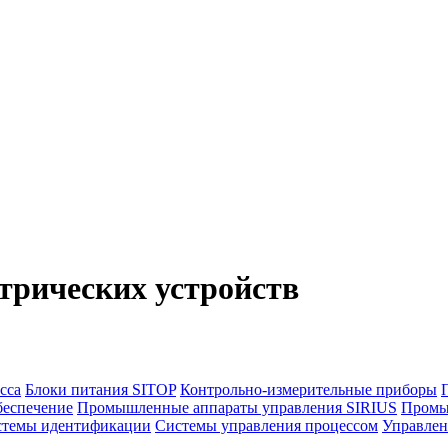
трических устройств
сса
Блоки питания SITOP
Контрольно-измерительные приборы
еспечение
Промышленные аппараты управления SIRIUS
Промы
стемы идентификации
Системы управления процессом
Управлен